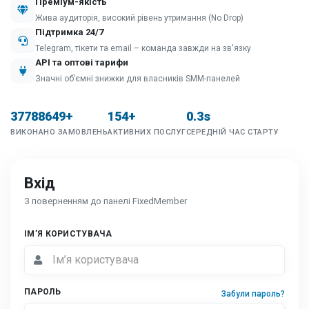
Преміум-якість
Жива аудиторія, високий рівень утримання (No Drop)
Підтримка 24/7
Telegram, тікети та email – команда завжди на зв'язку
API та оптові тарифи
Значні об’ємні знижки для власників SMM-панелей
37788649+
154+
0.3s
ВИКОНАНО ЗАМОВЛЕНЬ
АКТИВНИХ ПОСЛУГ
СЕРЕДНІЙ ЧАС СТАРТУ
Вхід
З поверненням до панелі FixedMember
ІМ’Я КОРИСТУВАЧА
ПАРОЛЬ
Забули пароль?