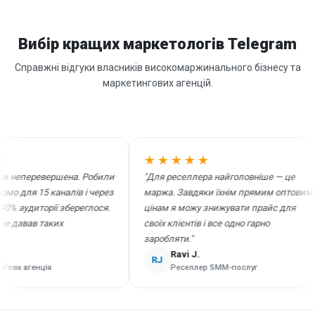
Вибір кращих маркетологів Telegram
Справжні відгуки власників високомаржинального бізнесу та
маркетингових агенцій.
★★★★★
неперевершена. Робили
"Для реселлера найголовніше — це
для 15 каналів і через
маржа. Завдяки їхнім прямим оптовим
аудиторії збереглося.
цінам я можу знижувати прайс для
давав таких
своїх клієнтів і все одно гарно
заробляти."
Ravi J.
RJ
а агенція
Реселлер SMM-послуг