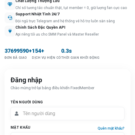
Chất Lượng Thượng Lưu
Chỉ số tương tác chuẩn thật, tụt member = 0, giữ lượng fan cực cao
Support Nhiệt Tình 24/7
Đội ngũ trực Telegram and hệ thống vé hỗ trợ luôn săn sàng
Chính Sách Đặc Quyền API
Api riêng tối ưu cho SMM Panel và Master Reseller
37699590+
154+
0.3s
ĐƠN ĐÃ GIAO
DỊCH VỤ HIỆN CÓ
THỜI GIAN KHỞI ĐỘNG
Đăng nhập
Chào mừng trở lại bảng điều khiển FixedMember
TÊN NGƯỜI DÙNG
MẬT KHẨU
Quên mật khẩu?