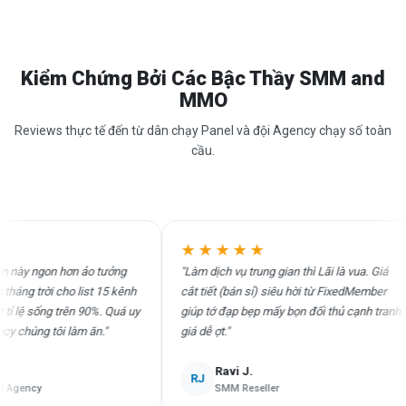
Kiểm Chứng Bởi Các Bậc Thầy SMM and
MMO
Reviews thực tế đến từ dân chạy Panel và đội Agency chạy số toàn
cầu.
★★★★★
y ngon hơn ảo tưởng
"Làm dịch vụ trung gian thì Lãi là vua. Giá
g trời cho list 15 kênh
cắt tiết (bán sỉ) siêu hời từ FixedMember
ệ sống trên 90%. Quá uy
giúp tớ đạp bẹp mấy bọn đối thủ cạnh tranh
húng tôi làm ăn."
giá dễ ợt."
Ravi J.
RJ
ency
SMM Reseller