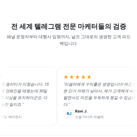
전 세계 텔레그램 전문 마케터들의 검증
패널 운영자부터 대행사 임원까지, 날것 그대로의 생생한 고객 피드
백입니다.
★★★★★
퀄리티가 미쳤습니다. 15
"리셀러에게 수익률은 생명입니다! 여긴 기
캠페인을 태웠는데 30일
본 단가 자체가 낮아서, 제가 고객에게 싸게
 이상을 유지하더군요. 다
팔면서도 마진을 두둑하게 챙길 수 있습니
 일이죠."
다."
Ravi J.
RJ
 에이전시
소셜 미디어 리셀러