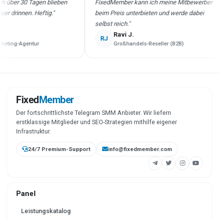
ber 30 Tagen blieben
FixedMember kann ich meine Mitbewerber
rinnen. Heftig."
beim Preis unterbieten und werde dabei
selbst reich."
Ravi J.
RJ
ng-Agentur
Großhandels-Reseller (B2B)
Fixed
Member
Der fortschrittlichste Telegram SMM Anbieter. Wir liefern
erstklassige Mitglieder und SEO-Strategien mithilfe eigener
Infrastruktur.
24/7 Premium-Support
info@fixedmember.com
Panel
Leistungskatalog