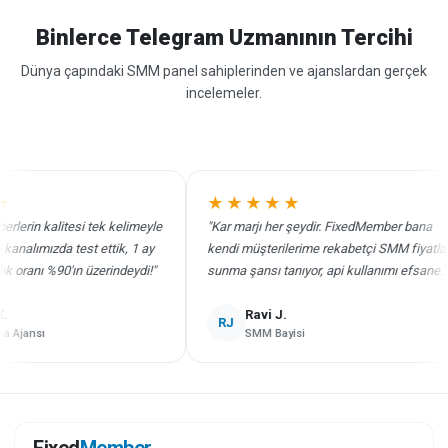
Binlerce Telegram Uzmanının Tercihi
Dünya çapındaki SMM panel sahiplerinden ve ajanslardan gerçek
incelemeler.
★★★★★
in kalitesi tek kelimeyle
"Kar marjı her şeydir. FixedMember bana
ımızda test ettik, 1 ay
kendi müşterilerime rekabetçi SMM fiyatları
ranı %90'ın üzerindeydi!"
sunma şansı tanıyor, api kullanımı efsane."
Ravi J.
RJ
jansı
SMM Bayisi