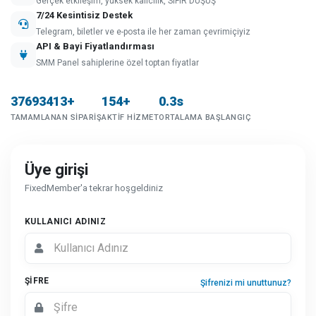
Gerçek etkileşim, yüksek kalıcılık, SIFIR DÜŞÜŞ
7/24 Kesintisiz Destek
Telegram, biletler ve e-posta ile her zaman çevrimiçiyiz
API & Bayi Fiyatlandırması
SMM Panel sahiplerine özel toptan fiyatlar
37693413+
154+
0.3s
TAMAMLANAN SIPARIŞ
AKTIF HIZMET
ORTALAMA BAŞLANGIÇ
Üye girişi
FixedMember'a tekrar hoşgeldiniz
KULLANICI ADINIZ
ŞIFRE
Şifrenizi mi unuttunuz?