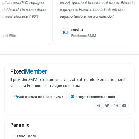
 accessi?! Campagna
prezzi, questa è benzina sul fuoco. Rivendo,
l brand. Un mese dopo,
pago poco Fixed, e ho i fidi clienti che
sti' sfiorava il 90%
pagano tanto a me sorridendo."
Ravi J.
RJ
 Elite
Freelance SMM
Fixed
Member
Il provider SMM Telegram più avanzato al mondo. Forniamo membri
di qualità Premium e strategie su misura.
Assistenza dedicata h24/7
info@fixedmember.com
Pannello
Listino SMM