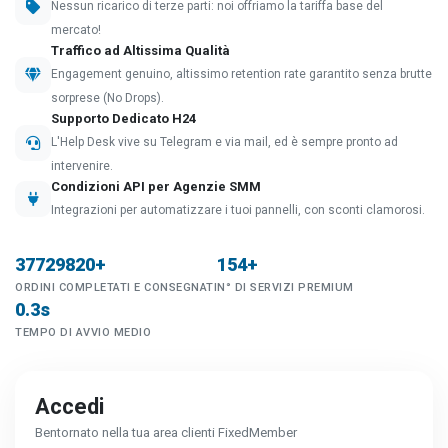
Nessun ricarico di terze parti: noi offriamo la tariffa base del
mercato!
Traffico ad Altissima Qualità
Engagement genuino, altissimo retention rate garantito senza brutte
sorprese (No Drops).
Supporto Dedicato H24
L'Help Desk vive su Telegram e via mail, ed è sempre pronto ad
intervenire.
Condizioni API per Agenzie SMM
Integrazioni per automatizzare i tuoi pannelli, con sconti clamorosi.
37729820+
154+
ORDINI COMPLETATI E CONSEGNATI
N° DI SERVIZI PREMIUM
0.3s
TEMPO DI AVVIO MEDIO
Accedi
Bentornato nella tua area clienti FixedMember