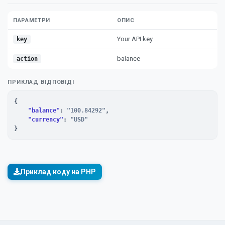
ПАРАМЕТРИ
ОПИС
Your API key
key
balance
action
ПРИКЛАД ВІДПОВІДІ
{

"balance"
: 
"100.84292"
,

"currency"
: 
"USD"
}
Приклад коду на PHP