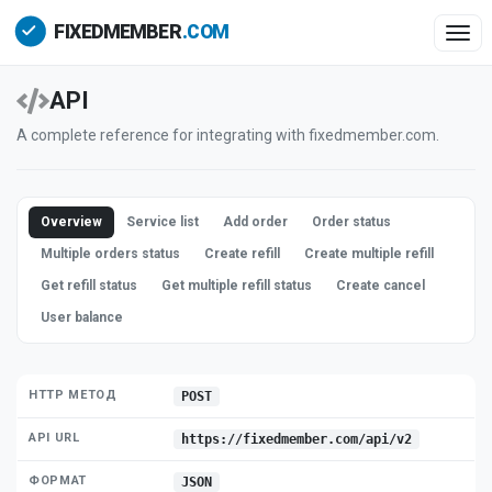
Togg
API
A complete reference for integrating with fixedmember.com.
Overview
Service list
Add order
Order status
Multiple orders status
Create refill
Create multiple refill
Get refill status
Get multiple refill status
Create cancel
User balance
HTTP МЕТОД
POST
API URL
https://fixedmember.com/api/v2
ФОРМАТ
JSON