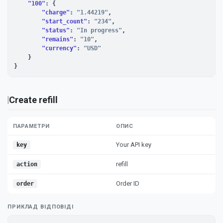
"100"
: {

"charge"
: 
"1.44219"
,

"start_count"
: 
"234"
,

"status"
: 
"In progress"
,

"remains"
: 
"10"
,

"currency"
: 
"USD"
    }

}
Create refill
ПАРАМЕТРИ
ОПИС
Your API key
key
refill
action
Order ID
order
ПРИКЛАД ВІДПОВІДІ