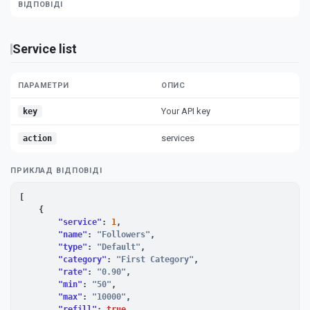
ВІДПОВІДІ
Service list
ПАРАМЕТРИ
ОПИС
Your API key
key
services
action
ПРИКЛАД ВІДПОВІДІ
[

    {

"service"
: 
1
,

"name"
: 
"Followers"
,

"type"
: 
"Default"
,

"category"
: 
"First Category"
,

"rate"
: 
"0.90"
,

"min"
: 
"50"
,

"max"
: 
"10000"
,

"refill"
: 
true
,
