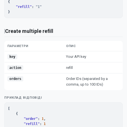
{

"refill"
: 
"1"
}
Create multiple refill
ПАРАМЕТРИ
ОПИС
Your API key
key
refill
action
Order IDs (separated by a
orders
comma, up to 100 IDs)
ПРИКЛАД ВІДПОВІДІ
[

    {

"order"
: 
1
,

"refill"
: 
1