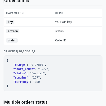
Order status
ПАРАМЕТРИ
ОПИС
Your API key
key
status
action
Order ID
order
ПРИКЛАД ВІДПОВІДІ
{

"charge"
: 
"0.27819"
,

"start_count"
: 
"3572"
,

"status"
: 
"Partial"
,

"remains"
: 
"157"
,

"currency"
: 
"USD"
}
Multiple orders status