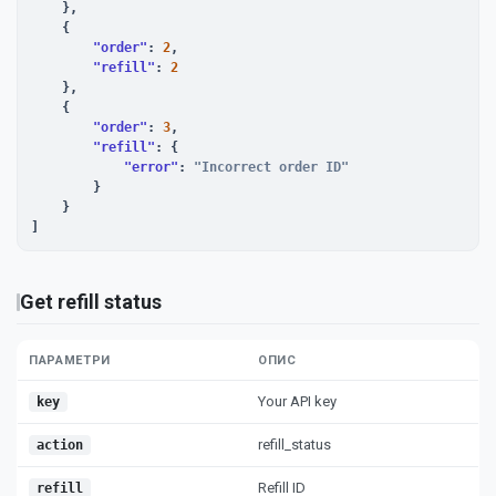
    },

    {

"order"
: 
2
,

"refill"
: 
2
    },

    {

"order"
: 
3
,

"refill"
: {

"error"
: 
"Incorrect order ID"
        }

    }

]
Get refill status
ПАРАМЕТРИ
ОПИС
Your API key
key
refill_status
action
Refill ID
refill