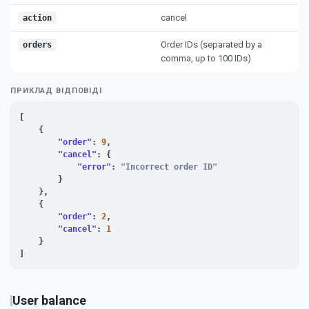
cancel
action
Order IDs (separated by a
orders
comma, up to 100 IDs)
ПРИКЛАД ВІДПОВІДІ
[

    {

"order"
: 
9
,

"cancel"
: {

"error"
: 
"Incorrect order ID"
        }

    },

    {

"order"
: 
2
,

"cancel"
: 
1
    }

]
User balance