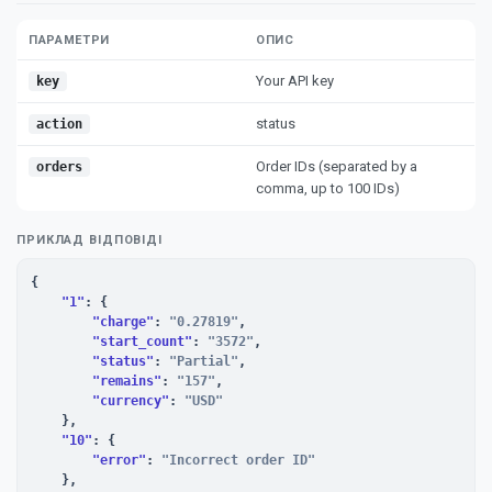
ПАРАМЕТРИ
ОПИС
Your API key
key
status
action
Order IDs (separated by a
orders
comma, up to 100 IDs)
ПРИКЛАД ВІДПОВІДІ
{

"1"
: {

"charge"
: 
"0.27819"
,

"start_count"
: 
"3572"
,

"status"
: 
"Partial"
,

"remains"
: 
"157"
,

"currency"
: 
"USD"
    },

"10"
: {

"error"
: 
"Incorrect order ID"
    },
