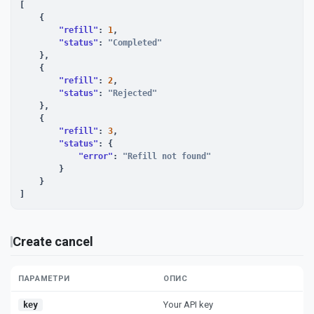
[

    {

"refill"
: 
1
,

"status"
: 
"Completed"
    },

    {

"refill"
: 
2
,

"status"
: 
"Rejected"
    },

    {

"refill"
: 
3
,

"status"
: {

"error"
: 
"Refill not found"
        }

    }

]
Create cancel
ПАРАМЕТРИ
ОПИС
Your API key
key