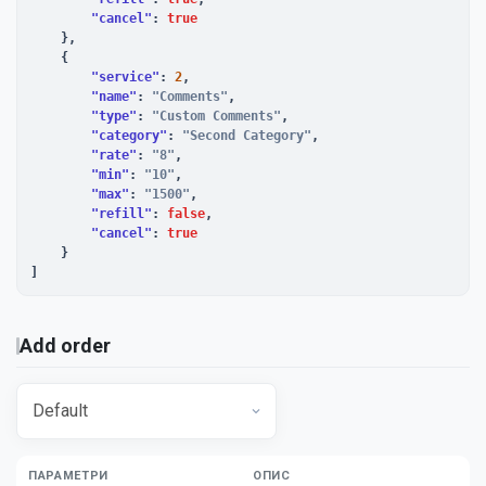
"cancel"
: 
true
    },

    {

"service"
: 
2
,

"name"
: 
"Comments"
,

"type"
: 
"Custom Comments"
,

"category"
: 
"Second Category"
,

"rate"
: 
"8"
,

"min"
: 
"10"
,

"max"
: 
"1500"
,

"refill"
: 
false
,

"cancel"
: 
true
    }

]
Add order
ПАРАМЕТРИ
ОПИС