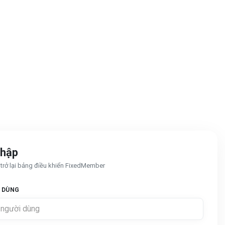
nhập
rở lại bảng điều khiển FixedMember
 DÙNG