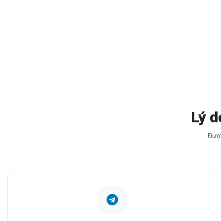
Lý d
Được