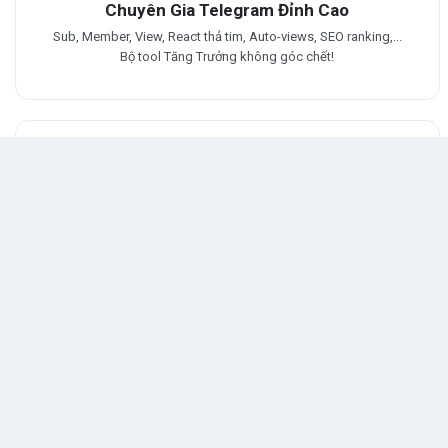
Chuyên Gia Telegram Đỉnh Cao
Sub, Member, View, React thả tim, Auto-views, SEO ranking,...
Bộ tool Tăng Trưởng không góc chết!
Hệ Thống Phân Phối Cực Nhanh
Order của bạn không bị delay. Server chạy trực tiếp, xử lý công
suất cực mạnh không lo đứt đoạn.