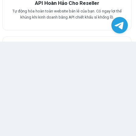
API Hoàn Hảo Cho Reseller
Tự động hóa hoàn toàn website bán lẻ của bạn. Có ngay lợi thế
khủng khi kinh doanh bằng API chiết khấu sỉ khổng lồ.
Bộ Máy Kích Tốc SEO Top
Gói dịch vụ SEO chuyên biệt, đẩy từ khóa kênh bạn Lên Đỉnh
search engine Telegram tự nhiên.