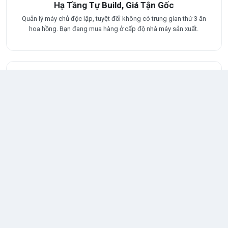
Hạ Tầng Tự Build, Giá Tận Gốc
Quản lý máy chủ độc lập, tuyệt đối không có trung gian thứ 3 ăn
hoa hồng. Bạn đang mua hàng ở cấp độ nhà máy sản xuất.
Cam Kết An Toàn and Bảo Mật Tuyệt Đối
Né thuật toán lọc của TG, bơm mem bền vững cam đoan kênh
không bao giờ bị report hay sập kênh.