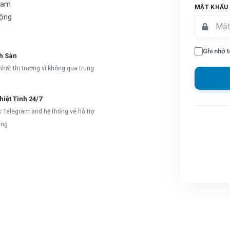
gram
MẬT KHẨU
động
Ghi nhớ t
ch Sàn
nhất thị trường vì không qua trung
iệt Tình 24/7
c Telegram and hệ thống vé hỗ trợ
àng