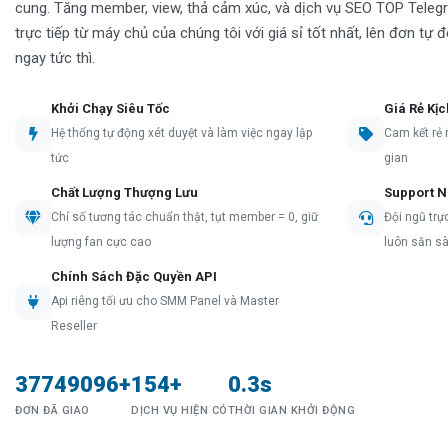
cung. Tăng member, view, thả cảm xúc, và dịch vụ SEO TOP Tele
trực tiếp từ máy chủ của chúng tôi với giá sỉ tốt nhất, lên đơn tự 
ngay tức thì.
Khởi Chạy Siêu Tốc
Giá Rẻ Kị
Hệ thống tự động xét duyệt và làm việc ngay lập
Cam kết rẻ 
tức
gian
Chất Lượng Thượng Lưu
Support Nh
Chỉ số tương tác chuẩn thật, tụt member = 0, giữ
Đội ngũ trự
lượng fan cực cao
luôn săn s
Chính Sách Đặc Quyền API
Api riêng tối ưu cho SMM Panel và Master
Reseller
37749096+
154+
0.3s
ĐƠN ĐÃ GIAO
DỊCH VỤ HIỆN CÓ
THỜI GIAN KHỞI ĐỘNG