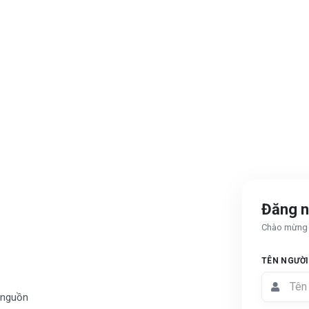
Đăng 
Chào mừng t
TÊN NGƯỜI
à nguồn