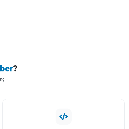
ber
?
ầng –