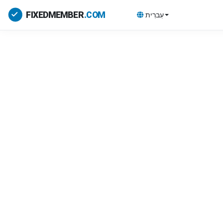
עִברִית