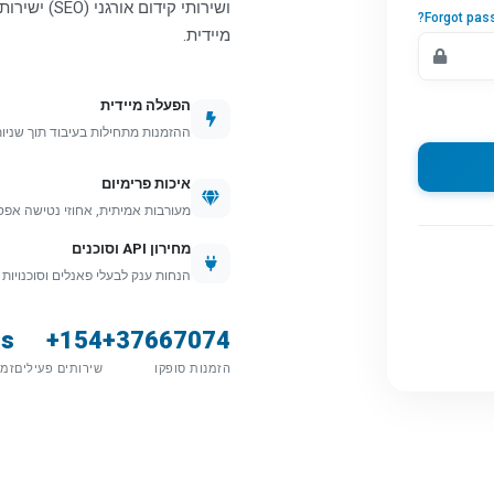
ושירותי קידו
Forgot pas
מיידית.
הפעלה מיידית
ההזמנות מתחילות בעיבוד תוך שניות
איכות פרימיום
מעורבות אמיתית, אחוזי נטישה אפסי
מחירון API וסוכנים
הנחות ענק לבעלי פאנלים וסוכנויות
3s
154+
37667074+
הזמנות סופקו
שירותים פעילים
זמן