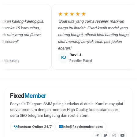
★★★★★
n kaleng-kaleng gila.
"Buat kita yang cuma reseller, mark-up
z ke 15 komunitas,
harga itu ibadah. Fixed kasih modal yang
ate yang out (leave
enteng banget, alhasil bisa banting harga
ersen!"
dikit menang banyak cuan pas jualan
eceran."
Ravi J.
RJ
arketing
Reseller Panel
Fixed
Member
Penyedia Telegram SMM paling berkelas di dunia. Kami menyuplai
server premium dengan member High-Quality, kecepatan super,
serta SEO telegram langsung dari root sistem.
Bantuan Online 24/7
info@fixedmember.com