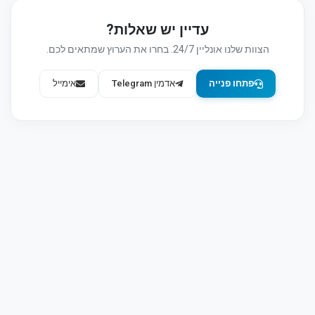
ואותות פנים-ערוציים (איכות חברים, תדירות פוסטים, יחס תגובות/צפיות
אמיתיות) ומפיקים תוכנית רב-שבועית עם השירותים, הכמויות והקצב
עדיין יש שאלות?
הנדרשים.
הצוות שלנו אונליין 24/7. בחרו את הערוץ שמתאים לכם.
פתחו
פנייה
עם מילות המפתח ואזור היעד — נחזור עם הצעת מחיר ולוח
זמנים.
פתחו פנייה
אדמין Telegram
אימייל