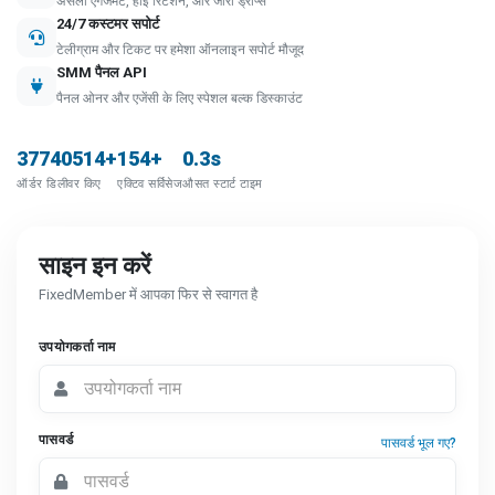
असली एंगेजमेंट, हाई रिटेंशन, और जीरो ड्रॉप्स
24/7 कस्टमर सपोर्ट
टेलीग्राम और टिकट पर हमेशा ऑनलाइन सपोर्ट मौजूद
SMM पैनल API
पैनल ओनर और एजेंसी के लिए स्पेशल बल्क डिस्काउंट
37740514+
154+
0.3s
ऑर्डर डिलीवर किए
एक्टिव सर्विसेज
औसत स्टार्ट टाइम
साइन इन करें
FixedMember में आपका फिर से स्वागत है
उपयोगकर्ता नाम
पासवर्ड
पासवर्ड भूल गए?