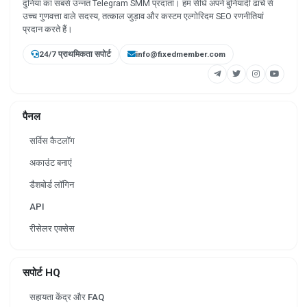
दुनिया का सबसे उन्नत Telegram SMM प्रदाता। हम सीधे अपने बुनियादी ढांचे से
उच्च गुणवत्ता वाले सदस्य, तत्काल जुड़ाव और कस्टम एल्गोरिदम SEO रणनीतियां
प्रदान करते हैं।
24/7 प्राथमिकता सपोर्ट
info@fixedmember.com
पैनल
सर्विस कैटलॉग
अकाउंट बनाएं
डैशबोर्ड लॉगिन
API
रीसेलर एक्सेस
सपोर्ट HQ
सहायता केंद्र और FAQ