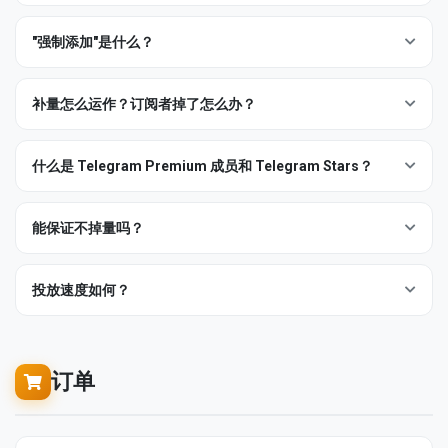
Bot / 廉价等级
— 程序化账号。最便宜、最快，但更易随时间
成员（强制添加）
— 通过非官方 Telegram 客户端将账号直接
反应
— 默认 emoji 与自定义（Premium）反应。
Telegram 限制跨地区账号的活动，所以每个账号池都有"归属
掉量。
加入你的频道。无需邀请链接，速度快，加入数立刻锁定。
国"，由其注册手机号决定。让账号池与你频道的所有者地区匹
投票
、
分享
、
转发
、
评论
、
回复+投票
套餐。
"强制添加"是什么？
每个服务的描述都注明等级与预期不掉量周期。如果你需要纯粹
订阅者（邀请链接）
— 账号通过链接或用户名加入。略慢，但
配，是速度和质量的最大杠杆。
Premium 成员
、
Stars
与
Premium 礼物
。
的有机增长，我们也运营
真实流量推广
（SEO + 付费推广）— 开
强制添加是一种使用非官方 Telegram 客户端将账号直接推送到你
在 Telegram 统计中与有机加入无差别。
机器人启动量
、
机器人深度交互
、
推荐量
与
定制机器人开
工单获取报价。
频道的投放方式，而不是依赖邀请链接/加入流程。两个直接结
补量怎么运作？订阅者掉了怎么办？
🇮🇷 伊朗账号
🇺🇸 美国账号
对于需要快速突破 50 人门槛的新频道，使用
强制添加
。对于在意
发
。
果：
Telegram 统计干净信号的公开频道，使用
订阅者
。
对伊朗号码所有的频道投放最
对伊朗与美国所有的频道都很
每个服务描述都会注明
担保周期
（例如 30 天、60 天、终身或不
用户名拍卖
与
账号销售
（视库存而定）。
速度
— 前 1,000 名成员可在 10 分钟内到位。
快，是我们运营的最大池。
快。最佳通用选择。
补量）。如果你的成员数在该周期内掉到投放数以下，可在
订单
什么是 Telegram Premium 成员和 Telegram Stars？
频道 SEO
— 用排名流量将你的频道推到 Telegram 搜索关键词
无需公开链接
— 适用于私有频道与限制加入的频道。
历史
上点击
补量
按钮，我们通常在一小时内补到位。
的前列。
Premium 成员
是持有有效 Telegram Premium 订阅的账号。他们
🌍 全球账号
权衡：强制添加的成员在你的频道统计中可能不会触发对应的分
注意事项：
计入你频道的
Premium 订阅者
统计、可投放自定义 emoji 反应，
完整列表请访问
服务
页面。每个服务描述都会注明确切的来源、
能保证不掉量吗？
析事件，且小部分账号在通知后处理时可能离开。在频道需要突
适用于任意频道所有权；牺牲
并是解锁频道加速（Boost）和故事等功能的必要条件。购买
速度、补量政策和推荐使用场景。
补量基于
投放时
的数量，而不是峰值。如果订单是 1,000，目
破冷启动阶段时使用强制添加；对于已建立的频道想保持有机增
少量速度换取兼容性。
实话实说 — 只在我们明确标注
终身担保
的等级上能保证。
Premium 成员就是为你的频道收集
Boosts
。
前还有 800，补量会让你回到 1,000（投放 200），不是
长外观，优先使用邀请链接的"订阅者"等级。
Telegram 有自身的反垃圾清扫，我们无法干预，任何基于账号的
投放速度如何？
1,800。
Telegram Stars
是 Telegram 的应用内货币，用于付费帖子、付
服务都会有自然流失。但我们保证：
不知道你频道的所有
全
。如果频道是波斯
伊朗
— 同价但速
廉价/不补量等级在服务描述中以红字标记 — 那里别期望有补
费反应和小程序内购。我们以低于面值的折扣销售 Stars — 如果你
每个服务都标注
平均速度
— 例如 "10K/天"或"2K/小时"。实际数字
者地区？最稳的是选
球
语或针对伊朗，选
账号
度约 3 倍。
完成时刻的全部投放数量。
量。
运营付费内容频道或基于 Stars 收费的机器人需要批量库存，这非
取决于三件事：
常有用。
一段补量窗口（30 / 60 / 90 天，或终身 — 见服务描述）。
补量不复合：每次点击补量执行一次，请等掉量稳定后再点。
订单
服务等级
— 机器人等级几乎瞬时完成；Real / Premium 等级较
如果掉量发生在窗口内，我们补量 — 不问任何问题。
慢，因为有更严格的节奏控制以显得有机。
需要绝对的留存？把基础订单与
定向成员
服务搭配 — 它们以真实
地区匹配
— 同地区订单速度快 2-3 倍（见上面的国家标签问
用户身份后处理上线并保持稳定。