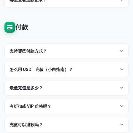
哪里查看退款记录？
部分服务（即时类、Premium 礼物、Stars）会跳过 Pending 直接
相邻。
启动时间没动静，从订单行开工单，我们一查通常几分钟内就能
执行，无法取消 — 这一点会在服务描述中标注。
订单页的
退款
标签页列出与你账户关联的每一笔部分退款与人工
解决（多数是临时分发问题）。
退款，包含原始订单、退款金额和时间戳。如果你在我们之上运
营子面板，把它当作对账日志。
付款
支持哪些付款方式？
充值
页面显示完整的实时列表，因为可用方式会轮换。常驻选项
包括：
怎么用 USDT 充值（小白指南）？
Cryptomus 加密货币
— USDT（TRC-20 / ERC-20 / BEP-20）、
三条规则覆盖 95% 的加密货币充值问题：
BTC、ETH、TON 与 30+ 其他币种。自动到账。
最低充值是多少？
选择 USDT 与 TRC-20
（在 Cryptomus 结账页面）。TRC-20
银行卡支付
— 通过区域支付网关。
手续费最低（约 $1），确认最快。除非你特意要用，否则别选
加密货币最低 $5 美元等值，银行卡最低 $10。没有最高限额 — 六
PAYTM
、
UPI
、支持市场的本地银行转账。
ERC-20 — 手续费可能高达 $20。
位数充值通过人工电汇与专门发票走（开工单）。
有折扣或 VIP 价格吗？
人工 / 电汇
— 开工单获取路由信息。
发送精确金额。
如果页面显示
10.00 USDT
，请精确发送
有 — 两条途径：
10.00
— 不是 9.99，也不是 10.10。你钱包的"发送最大
对重复下单，我们强烈推荐 USDT TRC-20：约 $1 网络费、即时结
值"按钮会失败这条 — 手动输入数字。
充值可以退款吗？
算、没有银行卡处理费加价。
消费量折扣
— 服务价格随你的总消费增加而自动阶梯下调。下
从你钱包的余量中支付网络费
，而不是从转账金额中扣除。如
单时自动应用，不必申请。