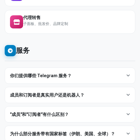
代理转售
子面板、批发价、品牌定制
服务
你们提供哪些 Telegram 服务？
FixedMember 覆盖完整的 Telegram 服务目录。我们最常交付的服
务包括：
成员和订阅者是真实用户还是机器人？
频道成员 & 订阅者
— 公开和私有频道，提供地区和全球账号
这取决于你选择的服务等级 — 控制权在你手里。
池。
"成员"和"订阅者"有什么区别？
Real / Premium 等级
— 账号有年龄、头像、用户名和历史活
群组成员
— 普通群和超级群，包含定向（按国家/领域）选
动。在观众与 Telegram 反垃圾系统看来都像真实用户。
Telegram 内部对加入频道的人使用同一个概念，但在我们的目录
项。
Mix / 标准等级
— 真实账号与新建账号的混合，性价比最优。
中，它们对应两种不同的投放方式：
为什么部分服务带有国家标签（伊朗、美国、全球）？
帖子浏览量
— 即时投放或滴灌方式覆盖最近多个帖子。