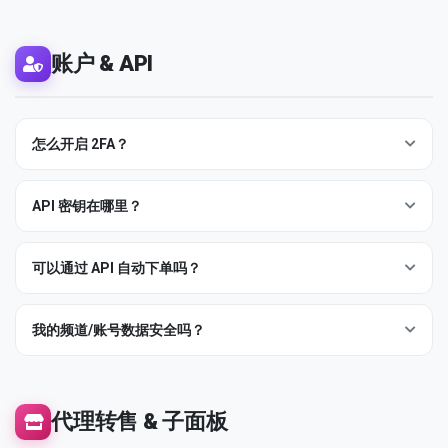
未消费的面板余额可应请求退回原付款方式 — 开工单即可。已消
果钱包从你的转账中扣除手续费，到账会被标记为
部分到账
。
价格匹配保证
— 在别处找到相同服务更低价？把证据发到
费的余额（已下单且已投放）按
条款
不可退；但部分到账/失败订
info@fixedmember.com
，我们以低 5% 击败它。
单会自动将未投放部分退回你的面板余额，可以用于其他订单。
账户 & API
实例：
Cryptomus 显示
10.00 USDT (TRC-20)
。你的
转售商与子面板运营商在另一套批发资费下运行 — 见下方代理转
钱包余额 11.5 USDT。点击
发送
，输入
10.00
，确认。
售一节。
钱包从你余量的 1.5 USDT 中扣除约 1 USDT 的 TRX 网络
费，链上广播 10.00 USDT，面板收到 10.00。
怎么开启 2FA？
前往
账户 → 双因子认证
。用 Google Authenticator 或任意 TOTP
如果到账还是部分（我们收到的少于页面要求），开工单
— Cryptomus 短款我们都会补足。
应用扫描二维码，输入 6 位数验证码并确认。下次登录时会同时
API 密钥在哪里？
要求密码和动态码。
打开
账户
页面 — API 密钥是"API"标题下的长令牌。完整接入参考
如果以后丢失设备，设置页显示的恢复码可以帮你登回 — 把它们
（请求格式、各方法参数、示例响应、PHP 示例）位于
/api
页。
可以通过 API 自动下单吗？
存到设备之外（密码管理器或纸质打印）。
怀疑泄漏？随时重置密钥 — 旧密钥立即失效。
可以 —
POST /api/v2
接口支持
add
（下单）、
status
、
refill
、
cancel
、
balance
、
我的频道/账号数据安全吗？
services
。鉴权使用 API 密钥，请求体为表单编码，响应为
我们只需要
公开链接或用户名
— 永远不需要你的 Telegram 密
JSON。
/api
页面文档化每个参数并附带 PHP 示例封装。
码、登录验证码或手机号。任何自称 FixedMember 的人向你索要
转售商接入（自有面板、自定义店面、营销自动化）使用同一组
这些都是冒充 — 举报并忽略。
代理转售 & 子面板
接口 — 没有单独的"合作伙伴 API"。
订单数据（链接、数量、时间戳）在补量窗口内保留然后清除。