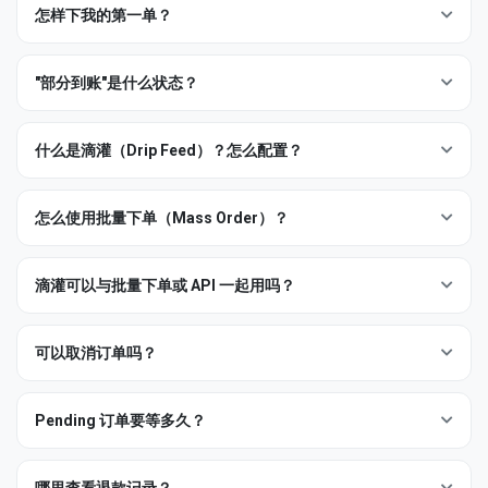
题）。
怎样下我的第一单？
队列负载
— 高峰时集群并行处理多个订单；我们在订单页面顶
三步：
部显示实时 ETA。
"部分到账"是什么状态？
充值
到你的账户（USDT TRC-20 是手续费最低的方式 — 见下
如果你需要时间锁定的投放（例如"明天 6 点前到 10K 成员"），开
方付款一节）。
工单要求
预约推送
。我们可以为你预留产能。
部分到账意味着我们投放了
部分
数量，但无法完成剩余 — 通常因
浏览服务
并复制对应服务的服务 ID。
为来源池耗尽，或你的频道触发了 Telegram 端的上限。我们不会
什么是滴灌（Drip Feed）？怎么配置？
保留未花费的预算。
打开
新订单
，选择服务，粘贴你的频道链接或用户名，设置数
滴灌将订单分批按计划投放，而不是一次性投放，让增长看起来
量，点击
提交
。
自然，触发的反垃圾标记更少。你设置三个数字：
怎么使用批量下单（Mass Order）？
例：
你下了 10,000 成员订单，付了 $10。我们投放了 9,000
表单会在你确认前显示精确扣款金额。扣款只在你提交后发生，
→ 订单标记为
部分到账
，并自动将未投放的 1,000 对应的
数量
— 每批多少。
所以可以放心调整数量字段。
批量下单接受纯文本列表，每非空一行创建一个订单。格式：
$1 退回你的面板余额。
批次
— 执行多少批。
滴灌可以与批量下单或 API 一起用吗？
service_id|link|quantity
间隔
— 批次之间等待多少分钟。
退款在数秒内到账，会在你的
余额历史
中以"部分退款"行显示。
不可以。滴灌只在网站的
新订单
表单上按订单配置。API 与批量
下单接口将每个订单作为单次即时推送提交。
可以取消订单吗？
例：
你想让 1,000 个反应在工作日内自然出现。
例：
用服务 #3 给 3 个频道各加 1,000 订阅者：
设置
数量 = 100
、
批次 = 10
、
间隔 = 30 分钟
3|@channel1|1000
变通：如果你需要在自己脚本里实现滴灌行为，把订单拆分为 N
可以，只要订单还在队列里。在
订单历史
中点击 Pending 订单旁
→ 总共 1,000 个，约 5 小时内完成。
3|@channel2|1000
个小订单，按定时器提交。
的
取消
按钮。一旦状态翻转为
处理中
，工作已经开始，系统只能
Pending 订单要等多久？
3|@channel3|1000
取消未投放的剩余部分 — 这会把订单转为
部分到账
并退回未花费
服务描述显示的
启动时间
是上限 — 热门服务通常 0–15 分钟内启
每批数量不能超过该服务每单上限，间隔不能低于该服务
部分。
服务 ID 在
服务
列表中。批量下单在
批量下单
标签页，与新订单
动，冷门/区域服务可能要数小时。如果订单 Pending 超过列出的
最小启动时间。表单会提示。