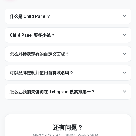
邮箱与余额记录按
条款
因税务与争议原因保留。
什么是 Child Panel？
子面板是你自己的 SMM 店面 — 你的域名、你的品牌、你的定价
— 运行在 FixedMember 基础设施之上。你的客户在你的面板上注
Child Panel 要多少钱？
册账户、充值、下单；底层订单通过 API 转发给我们投放。差价归
每月托管费加各服务批发价在
Child Panels
页面列出。批发价低
你。
于公开目录 15-40%（视服务而定），给你健康的利润空间。
怎么对接我现有的自定义面板？
设置约一小时。我们托管、我们运行 API、我们维护目录最新 — 你
大流量运营商可考虑统一费率的 API 许可 — 开工单获取报价。
专注于销售。
如果你已经运行 SMM 面板脚本，把它的供应商接入指向
https://fixedmember.com/api/v2
并填写 API 密钥 —
可以品牌定制并使用自有域名吗？
schema 是 SMM 面板标准的
可以。Logo、配色、自有域名（含 SSL）、邮件发件人地址与公
add/status/cancel/refill/services/balance
，多
开服务描述都由你在面板后台控制。你的客户看不
怎么让我的关键词在 Telegram 搜索排第一？
数面板可直接接受。
到"FixedMember" — 他们看到的是你的品牌。
注意：自定义脚本用户（即不在我们托管子面板上）不享受额外
这是我们的专长。我们的 SEO 团队从 2018 年起做 Telegram 频道
的转售商折扣 — 仅托管面板才享有。
优化 — 我们看你的
关键词
、
目标国家
、当前 TOP 排名竞品和频道
内信号（成员质量、发帖规律、真实反应/浏览比），产出多周计
划，包括所需服务、数量与节奏。
还有问题？
开
工单
，附上你的关键词与目标地区 — 我们将给出报价与时间