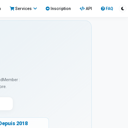
n
Services
Inscription
API
FAQ
edMember :
ore.
Depuis 2018