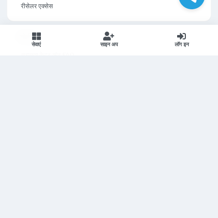
रीसेलर एक्सेस
सपोर्ट HQ
सेवाएं
साइन अप
लॉग इन
सहायता केंद्र और FAQ
ब्लॉग
सेवा की शर्तें
Telegram DC स्थिति
Telegram डाउनलोड करें
शीर्ष सेवाएं
Telegram सदस्य खरीदें
चैनल सब्सक्राइबर खरीदें
ग्रुप सदस्य खरीदें
लक्ष्यित सदस्य खरीदें