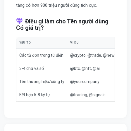
tảng có hơn 900 triệu người dùng tích cực.
Điều gì làm cho Tên người dùng
Có giá trị?
YẾU TỐ
VÍ DỤ
KHOẢ
Các từ đơn trong từ điển
@crypto, @trade, @news
$500
3-4 chữ và số
@btc, @nft, @ai
$100
Tên thương hiệu/công ty
@yourcompany
$50 
Kết hợp 5-8 ký tự
@trading, @signals
$10 