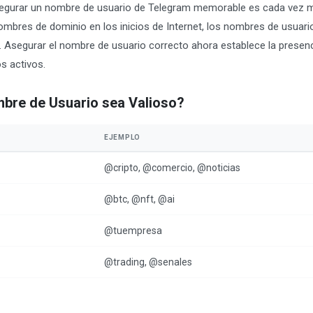
segurar un nombre de usuario de Telegram memorable es cada vez m
nombres de dominio en los inicios de Internet, los nombres de usuari
o. Asegurar el nombre de usuario correcto ahora establece la prese
s activos.
bre de Usuario sea Valioso?
EJEMPLO
@cripto, @comercio, @noticias
@btc, @nft, @ai
@tuempresa
@trading, @senales