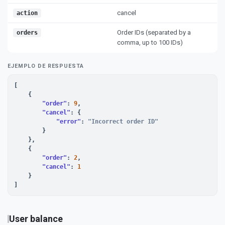
cancel
action
Order IDs (separated by a
orders
comma, up to 100 IDs)
EJEMPLO DE RESPUESTA
[

    {

"order"
: 
9
,

"cancel"
: {

"error"
: 
"Incorrect order ID"
        }

    },

    {

"order"
: 
2
,

"cancel"
: 
1
    }

]
User balance