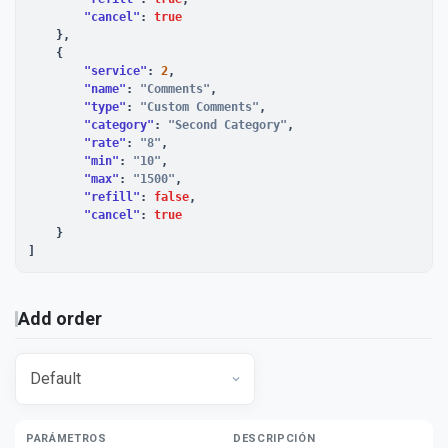
"cancel"
: 
true
    },

    {

"service"
: 
2
,

"name"
: 
"Comments"
,

"type"
: 
"Custom Comments"
,

"category"
: 
"Second Category"
,

"rate"
: 
"8"
,

"min"
: 
"10"
,

"max"
: 
"1500"
,

"refill"
: 
false
,

"cancel"
: 
true
    }

]
Add order
PARÁMETROS
DESCRIPCIÓN