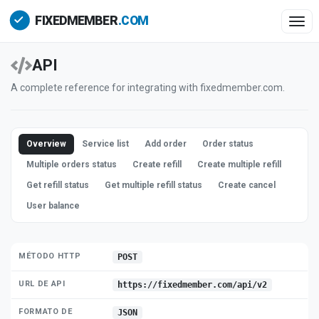
Togg
API
A complete reference for integrating with fixedmember.com.
Overview
Service list
Add order
Order status
Multiple orders status
Create refill
Create multiple refill
Get refill status
Get multiple refill status
Create cancel
User balance
MÉTODO HTTP
POST
URL DE API
https://fixedmember.com/api/v2
FORMATO DE
JSON