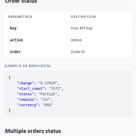
Order status
PARÁMETROS
DESCRIPCIÓN
Your API key
key
status
action
Order ID
order
EJEMPLO DE RESPUESTA
{

"charge"
: 
"0.27819"
,

"start_count"
: 
"3572"
,

"status"
: 
"Partial"
,

"remains"
: 
"157"
,

"currency"
: 
"USD"
}
Multiple orders status