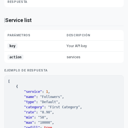
RESPUESTA
Service list
PARÁMETROS
DESCRIPCIÓN
Your API key
key
services
action
EJEMPLO DE RESPUESTA
[

    {

"service"
: 
1
,

"name"
: 
"Followers"
,

"type"
: 
"Default"
,

"category"
: 
"First Category"
,

"rate"
: 
"0.90"
,

"min"
: 
"50"
,

"max"
: 
"10000"
,

"refill"
: 
true
,
