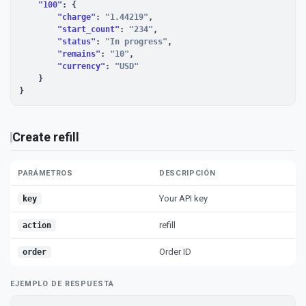
"100"
: {

"charge"
: 
"1.44219"
,

"start_count"
: 
"234"
,

"status"
: 
"In progress"
,

"remains"
: 
"10"
,

"currency"
: 
"USD"
    }

}
Create refill
PARÁMETROS
DESCRIPCIÓN
Your API key
key
refill
action
Order ID
order
EJEMPLO DE RESPUESTA