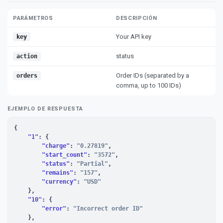
PARÁMETROS
DESCRIPCIÓN
Your API key
key
status
action
Order IDs (separated by a
orders
comma, up to 100 IDs)
EJEMPLO DE RESPUESTA
{

"1"
: {

"charge"
: 
"0.27819"
,

"start_count"
: 
"3572"
,

"status"
: 
"Partial"
,

"remains"
: 
"157"
,

"currency"
: 
"USD"
    },

"10"
: {

"error"
: 
"Incorrect order ID"
    },
