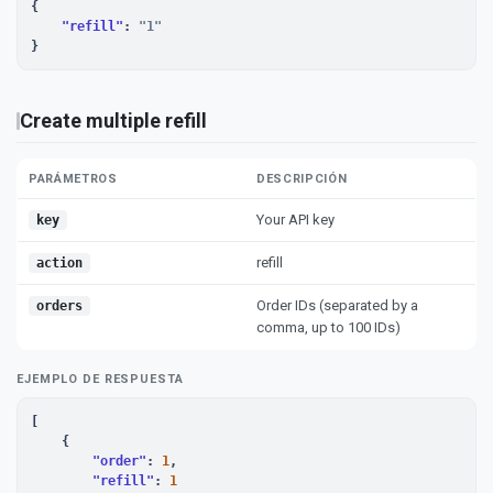
{

"refill"
: 
"1"
}
Create multiple refill
PARÁMETROS
DESCRIPCIÓN
Your API key
key
refill
action
Order IDs (separated by a
orders
comma, up to 100 IDs)
EJEMPLO DE RESPUESTA
[

    {

"order"
: 
1
,

"refill"
: 
1