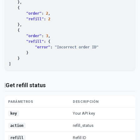
    },

    {

"order"
: 
2
,

"refill"
: 
2
    },

    {

"order"
: 
3
,

"refill"
: {

"error"
: 
"Incorrect order ID"
        }

    }

]
Get refill status
PARÁMETROS
DESCRIPCIÓN
Your API key
key
refill_status
action
Refill ID
refill