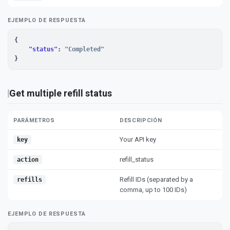
EJEMPLO DE RESPUESTA
{

"status"
: 
"Completed"
}
Get multiple refill status
PARÁMETROS
DESCRIPCIÓN
Your API key
key
refill_status
action
Refill IDs (separated by a
refills
comma, up to 100 IDs)
EJEMPLO DE RESPUESTA