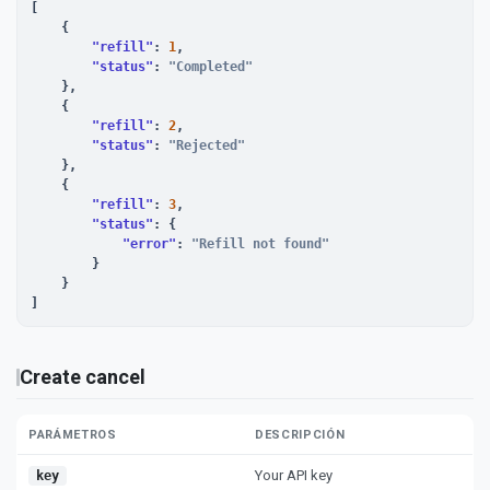
[

    {

"refill"
: 
1
,

"status"
: 
"Completed"
    },

    {

"refill"
: 
2
,

"status"
: 
"Rejected"
    },

    {

"refill"
: 
3
,

"status"
: {

"error"
: 
"Refill not found"
        }

    }

]
Create cancel
PARÁMETROS
DESCRIPCIÓN
Your API key
key