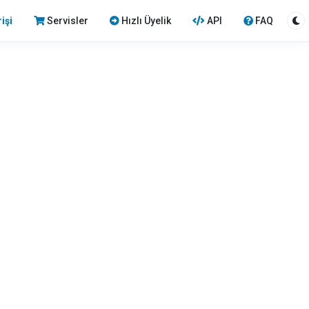
işi
Servisler
Hızlı Üyelik
API
FAQ