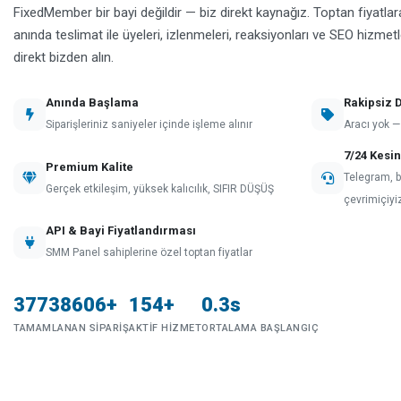
FixedMember bir bayi değildir — biz direkt kaynağız. Toptan fiyatlar
anında teslimat ile üyeleri, izlenmeleri, reaksiyonları ve SEO hizmetl
direkt bizden alın.
Anında Başlama
Rakipsiz D
Siparişleriniz saniyeler içinde işleme alınır
Aracı yok —
7/24 Kesin
Premium Kalite
Telegram, b
Gerçek etkileşim, yüksek kalıcılık, SIFIR DÜŞÜŞ
çevrimiçiyi
API & Bayi Fiyatlandırması
SMM Panel sahiplerine özel toptan fiyatlar
37738606+
154+
0.3s
TAMAMLANAN SIPARIŞ
AKTIF HIZMET
ORTALAMA BAŞLANGIÇ