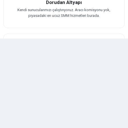
Dorudan Altyapı
Kendi sunucularımızı çalıştırıyoruz. Aracı komisyonu yok,
piyasadaki en ucuz SMM hizmetleri burada.
Güvenli ve Garantili
Ban riskine karşı test edilmiş yüksek tutma oranlı stratejiler.
Kesin hesap güvenliği ve düşüş telafisi.