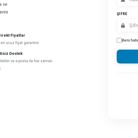
a ve
erini
ŞIFRE
irekt Fiyatlar
Beni hatı
 en ucuz fiyat garantisi
tisiz Destek
iletler ve e-posta ile her zaman
z