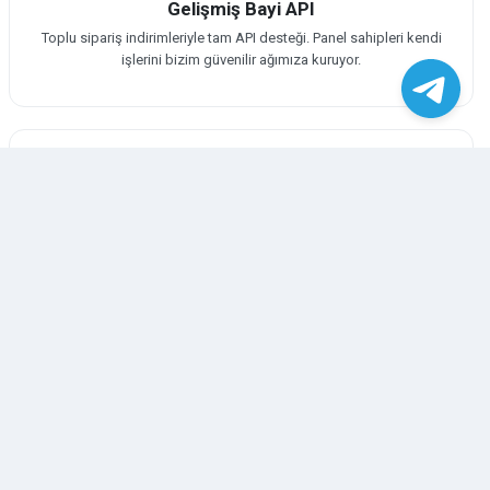
Gelişmiş Bayi API
Toplu sipariş indirimleriyle tam API desteği. Panel sahipleri kendi
işlerini bizim güvenilir ağımıza kuruyor.
SEO ve Arama Rekabeti
Kanalınızı Global Telegram aramalarında organik listeye
çıkararak potansiyel müşterilere hemen ulaşın.