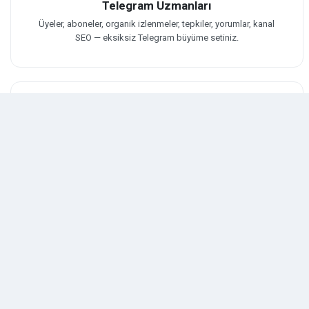
Telegram Uzmanları
Üyeler, aboneler, organik izlenmeler, tepkiler, yorumlar, kanal
SEO — eksiksiz Telegram büyüme setiniz.
Anında Otomatik Teslimat
Gecikme yok. Otomasyon sistemimiz siparişinizi en hızlı
şekilde tamamlar ve rapora ekler.