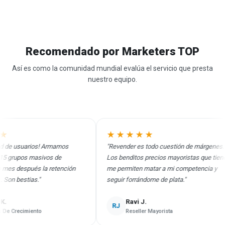
Recomendado por Marketers TOP
Así es como la comunidad mundial evalúa el servicio que presta
nuestro equipo.
★★★★★
de usuarios! Armamos
"Revender es todo cuestión de márgenes.
grupos masivos de
Los benditos precios mayoristas que tienen
s después la retención
me permiten matar a mi competencia y
n bestias."
seguir forrándome de plata."
Ravi J.
RJ
Crecimiento
Reseller Mayorista