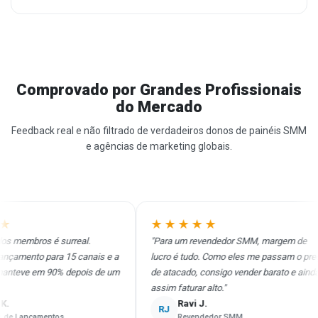
Comprovado por Grandes Profissionais
do Mercado
Feedback real e não filtrado de verdadeiros donos de painéis SMM
e agências de marketing globais.
★★★★★
membros é surreal.
"Para um revendedor SMM, margem de
mento para 15 canais e a
lucro é tudo. Como eles me passam o preço
eve em 90% depois de um
de atacado, consigo vender barato e ainda
assim faturar alto."
Ravi J.
RJ
 Lançamentos
Revendedor SMM