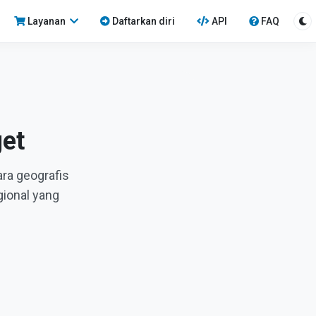
Layanan
Daftarkan diri
API
FAQ
get
ra geografis
gional yang