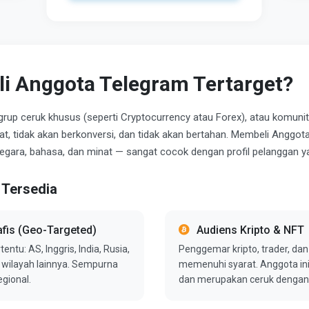
 Anggota Telegram Tertarget?
 grup ceruk khusus (seperti Cryptocurrency atau Forex), atau komuni
bat, tidak akan berkonversi, dan tidak akan bertahan. Membeli Angg
gara, bahasa, dan minat — sangat cocok dengan profil pelanggan ya
 Tersedia
fis (Geo-Targeted)
Audiens Kripto & NFT
ntu: AS, Inggris, India, Rusia,
Penggemar kripto, trader, dan
0+ wilayah lainnya. Sempurna
memenuhi syarat. Anggota ini 
egional.
dan merupakan ceruk dengan k