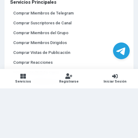
Servicios Principales
Comprar Miembros de Telegram
Comprar Suscriptores de Canal
Comprar Miembros del Grupo
Comprar Miembros Dirigidos
Comprar Vistas de Publicación
Comprar Reacciones
Promoción SEO de Canal
Servicios
Registrarse
Iniciar Sesión
Agencia de Marketing Telegram
Comprar Telegram Stars
Comprar Referidos Telegram
© 2018 — 2026
FixedMember
. La principal fuente de Servicios de
Telegram.