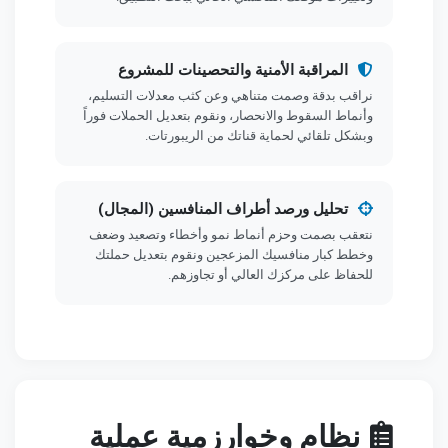
المراقبة الأمنية والتحصينات للمشروع
نراقب بدقة وصمت متناهي وعن كثب معدلات التسليم،
وأنماط السقوط والانحصار، ونقوم بتعديل الحملات فوراً
وبشكل تلقائي لحماية قناتك من الريبورتات.
تحليل ورصد أطراف المنافسين (المجال)
نتعقب بصمت وحزم أنماط نمو وأخطاء وتصعيد وضعف
وخطط كبار منافسيك المزعجين ونقوم بتعديل حملتك
للحفاظ على مركزك العالي أو تجاوزهم.
نظام وخوارزمية عملية