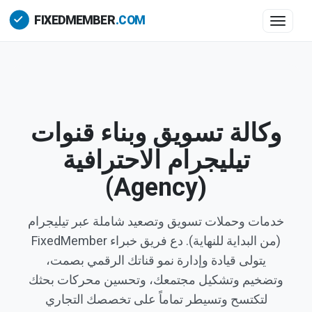
Toggle 
وكالة تسويق وبناء قنوات
تيليجرام الاحترافية
(Agency)
خدمات وحملات تسويق وتصعيد شاملة عبر تيليجرام
(من البداية للنهاية). دع فريق خبراء FixedMember
يتولى قيادة وإدارة نمو قناتك الرقمي بصمت،
وتضخيم وتشكيل مجتمعك، وتحسين محركات بحثك
لتكتسح وتسيطر تماماً على تخصصك التجاري