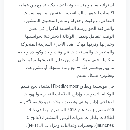
استراتيجية نمو منسقة وتصاعدية ذكية تجمع بين عملية
اكتساب الجمهور المناسب، وتحسين بيئة ومؤشرات
التفاعل، وتوقيت وجدولة وتناغم المحتوى المنشور،
والمراقبة الخوارزمية التنافسية للأقران في نفس
الوقت. تتعامل وتغطي الوكالة الاحترافية بحواسيبها
وخبرائها وفرقها مع كل هذه الأجزاء السريعة المتحركة
والمتغيرات والمستجدات في وقت واحد وكوحدة واحدة
متكاملة حتى تتمكن أنت من تقليل العبء والتركيز على
ما يهم ويحسم حقًا — بيع وبناء منتجك أو مشروعك
وتطويره بشكل سليم.
في مؤسسة ونطاق FixedMember التقنية، نجح قسم
الوكالة التسويقية وإدارة العلامات التجارية والهويات
لدينا في إدارة وتبني وتصعيد حملات نمو دقيقة لأكثر من
500 مشروع منذ عام 2018 المنصرم، بما في ذلك
إطلاقات وإدارات هويات الرموز المشفرة (Crypto
launches)، وقطرات وفعاليات ومزادات الـ (NFT)،