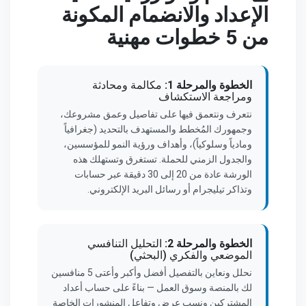
الإعداد والانضمام المكونة
من 5 خطوات مهنية
الخطوة والمرحلة 1:
مكالمة ومحادثة
ومراجعة الاستكشاف
نتعرف ونتعمق فيها على تفاصيل وعمق مشروعك،
وجمهورك المُخطط والمستهدف بالتحديد (جغرافياً
ومادياً وسلوكياً)، وأهداف ورؤية النمو للمؤسسين،
والجدول الزمني للحملة. تستغرق وتستهلك هذه
الورشة عادة من 20 إلى 30 دقيقة عبر حسابات
وتذاكر تيليجرام أو رسائل البريد الإلكتروني.
الخطوة والمرحلة 2:
التحليل التنافسي
الموضعي والفكري (البحثي)
نحلل ونعاين بالتفصيل أفضل وأكبر وأعتى 5 منافسين
لك بالمنصة وسوق العمل — بناءً على حساب أعداد
المشتركين ونسب عرض وتفاعل المنشورات الخاصة