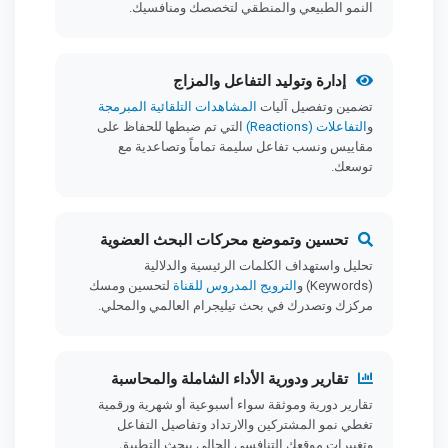
النمو الطبيعي والمنطقي لتخصصك ومنافسيك.
إدارة وتوليد التفاعل والمزاج
تضمين وتفصيل آليات
المشاهدات التلقائية المبرمجة
و
التفاعلات (Reactions)
التي تم ضبطها للحفاظ على
مقاييس ونسب تفاعل سليمة تماماً وتصاعدية مع
توسعك.
تحسين وتموضع محركات البحث العضوية
تحليل واستهداف الكلمات الرئيسية والدلالية
(Keywords) و
الترويج المدروس للقناة
لتحسين ومسك
مركزك وتصدرك في بحث تيليجرام العالمي والمحلي.
تقارير ودورية الأداء الشاملة والمحاسبة
تقارير دورية وموثقة سواء أسبوعية أو شهرية ورقمية
تغطي نمو المشتركين والارتداد وتفاصيل التفاعل
وتغييرات موقعك التنافسي الحالي ببحث التطبيق.