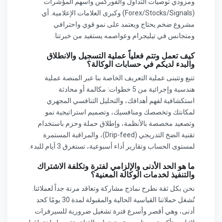
ومزودي توصيات التداول والفوركس واسهم المؤشرات
(Forex/Stocks/Signals) وكبرى العلامات الإعلامية. أي
مشروع ضخم يحتاج ويعتمد على نمو قوي واحترافي
ومتجانس في تيليجرام وعواصمه يستفيد من خبرتنا.
كيف تعمل وتتم فعلياً عملية التسجيل والانطلاق
والبدء لديكم في حسابات الوكالة؟
تتبع وتتبنى عملية التعريف الخاصة بنا عبر المنصة عملية
هندسية وإجرائية من 5 خطوات: مكالمة أو محادثة
استكشافية لفهم أهدافك، والتحليل التنافسي المجهري
لمكانتك وتخصصك ومنافسيك، وتصميم استراتيجية نمو
وتصعيد مخصصة بالأنظمة، وإطلاق حملة وحزم باستخدام
تقنية الضخ التدريجي (Drip-feed)، والمراقبة المستمرة
لمستوى الحساب وتقارير أداء أسبوعية، تستغرق 3 أيام للبدء.
ما هو الحد الأدنى والإلزامي لفترة وتكلفة الاشتراك
والتنفيذ لخدمات الوكالة المعنية؟
نحن بكل ثقة نطرح نماذج مشاركة وتعاقد مرنة جداً لعملائنا.
تُشغل حملاتنا القياسية الحالية والمقبولة لمدة 30 يومًا كحد
أدنى، وهي أقصر وأسرع فترة تشغيل ضرورية للسيرفرات