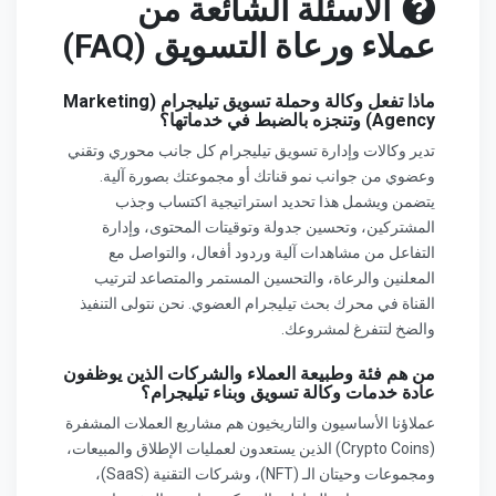
الأسئلة الشائعة من
عملاء ورعاة التسويق (FAQ)
ماذا تفعل وكالة وحملة تسويق تيليجرام (Marketing
Agency) وتنجزه بالضبط في خدماتها؟
تدير وكالات وإدارة تسويق تيليجرام كل جانب محوري وتقني
وعضوي من جوانب نمو قناتك أو مجموعتك بصورة آلية.
يتضمن ويشمل هذا تحديد استراتيجية اكتساب وجذب
المشتركين، وتحسين جدولة وتوقيتات المحتوى، وإدارة
التفاعل من مشاهدات آلية وردود أفعال، والتواصل مع
المعلنين والرعاة، والتحسين المستمر والمتصاعد لترتيب
القناة في محرك بحث تيليجرام العضوي. نحن نتولى التنفيذ
والضخ لتتفرغ لمشروعك.
من هم فئة وطبيعة العملاء والشركات الذين يوظفون
عادة خدمات وكالة تسويق وبناء تيليجرام؟
عملاؤنا الأساسيون والتاريخيون هم مشاريع العملات المشفرة
(Crypto Coins) الذين يستعدون لعمليات الإطلاق والمبيعات،
ومجموعات وحيتان الـ (NFT)، وشركات التقنية (SaaS)،