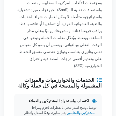
ومجتمعات الألعاب المركزية السحابية، ومنصات
واستضافات تقنية الـ (SaaS). نحن نجلب ميزة تشغيلية
واستراتيجية متأصلة لا يمكن لعمليات شراء الخدمات
والتعبئة العشوائية الفردية أن تضاهيها أو تنافسها قط:
يراقب فريقنا قناتك ومشروعك يوميًا وعلى مدار
الساعة، ويضبط ويُعدّل معلمات الحملة ونبضها في
الوقت الفعلي وبالثواني، ويضمن أن ينمو كل مقياس
تقني وتأثيري بتناسب وتوازن هندسي منسق للحفاظ
على وتقديم أقصى درجات المصداقية واختراق
الخوارزمية (SEO).
الخدمات والخوارزميات والميزات
المشمولة والمدمجة في كل حملة وكالة
اكتساب واستحواذ المشتركين والعملاء
توصيل وضخ استراتيجي بالقطرات لحزم ومراحل
المشتركين والمتابعين
يتم معايرته وفقًا لمعدل وأنظار